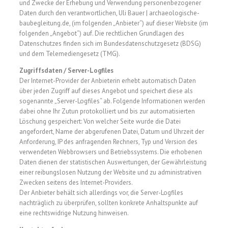
und Zwecke der Erhebung und Verwendung personenbezogener
Daten durch den verantwortlichen, Uli Bauer | archaeologische-
baubegleitung.de, (im folgenden „Anbieter“) auf dieser Website (im
folgenden „Angebot“) auf. Die rechtlichen Grundlagen des
Datenschutzes finden sich im Bundesdatenschutzgesetz (BDSG)
und dem Telemediengesetz (TMG).
Zugriffsdaten / Server-Logfiles
Der Internet-Provider der Anbieterin erhebt automatisch Daten
über jeden Zugriff auf dieses Angebot und speichert diese als
sogenannte „Server-Logfiles“ ab. Folgende Informationen werden
dabei ohne Ihr Zutun protokolliert und bis zur automatisierten
Löschung gespeichert: Von welcher Seite wurde die Datei
angefordert, Name der abgerufenen Datei, Datum und Uhrzeit der
Anforderung, IP des anfragenden Rechners, Typ und Version des
verwendeten Webbrowsers und Betriebssystems. Die erhobenen
Daten dienen der statistischen Auswertungen, der Gewährleistung
einer reibungslosen Nutzung der Website und zu administrativen
Zwecken seitens des Internet-Providers.
Der Anbieter behält sich allerdings vor, die Server-Logfiles
nachträglich zu überprüfen, sollten konkrete Anhaltspunkte auf
eine rechtswidrige Nutzung hinweisen.